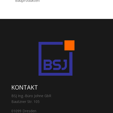
Bauprodukten
KONTAKT
BSJ Ing.-Büro Johne GbR
Bautzner Str. 105
01099 Dresden